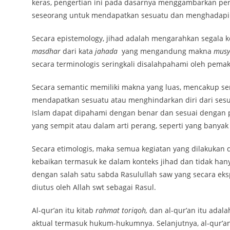
keras, pengertian ini pada dasarnya menggambarkan per
seseorang untuk mendapatkan sesuatu dan menghadapi 
Secara epistemology, jihad adalah mengarahkan segala k
masdhar
dari kata
jahada
yang mengandung makna
musy
secara terminologis seringkali disalahpahami oleh pemaka
Secara semantic memiliki makna yang luas, mencakup s
mendapatkan sesuatu atau menghindarkan diri dari sesuat
Islam dapat dipahami dengan benar dan sesuai dengan 
yang sempit atau dalam arti perang, seperti yang banyak
Secara etimologis, maka semua kegiatan yang dilakuka
kebaikan termasuk ke dalam konteks jihad dan tidak ha
dengan salah satu sabda Rasulullah saw yang secara ek
diutus oleh Allah swt sebagai Rasul.
Al-qur’an itu kitab
rahmat toriqoh,
dan al-qur’an itu adal
aktual termasuk hukum-hukumnya. Selanjutnya, al-qur’an