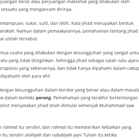
juangan keras atau perjuangan maksimal yang dilakukan oleh
sesuatu yang mengancam dirinya.
emampuan, sukar, sulit, dan letih. Kata jihad merupakan bentuk
arakah
. Namun dalam pemaakaiannya, pemahaman tentang jihad
i sitilah tersebut.
emua usaha yang dilakukan dengan kesungguhan yang sangat unt
u yang tidak diinginkan. Sehingga jihad sebagai salah satu ajar
proposisi yang sebenarnya, dan tidak hanya dipahami dalam caku
 dipahami oleh para ahli.
n dengan kesungguhan dalam koridor yang benar atau dalam masal
nya dalam konteks
perang.
Pemahaman yang terakhir bertentangan
splisit menyatakan jihad telah dimulai semenjak Muhammad saw
ah
rahmat
itu sendiri, dan
rahmat
itu memberikan kebaikan yang
 itu sendiri
uluhiyah
dan
rububiyah
yani Tuhan itu ketika