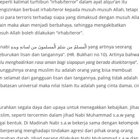
ti kalimat turhibun “irhab/terror” dalam ayat alqur’an itu
mengizinkan berbuat irhab/teror kepada musuh-musuh Allah, tetapi
kasi para terroris terhadap siapa yang dimaksud dengan musuh All
lain maka akan menjadi berbahaya, sehingga mengakibatkan
uh Allah boleh dilakukan “irhab/teror”.
nya seorang
burukan lisan dan tangannya”. (HR. Bukhari no 10). Artinya bahw
lalu menghadirkan rasa aman bagi siapapun yang berada disekitarnya
”,
esungguhnya orang muslim itu adalah orang yang bisa membuat
 selamat dari gangguan lisan dan tangannya, paling tidak adalah
atasan universal maka nilai Islam itu adalah yang cinta damai, ci
ahkan segala daya dan upaya untuk menegakkan kebajikan. Jiha
slim, seperti tercermin dalam jihad Nabi Muhammad s.a.w yang
ai bentuk. Di Madinah Nabi s.a.w bekerja sama dengan kelompok
berperang menghadapi tindakan agresi dari pihak orang-orang
umpahan darah. Jihad perang dilakukan Nabi Muhammad s.a.w dan