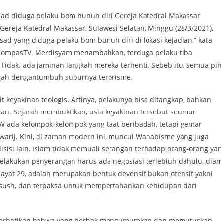
asad diduga pelaku bom bunuh diri Gereja Katedral Makassar
Gereja Katedral Makassar, Sulawesi Selatan, Minggu (28/3/2021),
jasad yang diduga pelaku bom bunuh diri di lokasi kejadian,” kata
ri KompasTV. Merdisyam menambahkan, terduga pelaku tiba
idak. ada jaminan langkah mereka terhenti. Sebeb itu, semua pi
gah dengantumbuh suburnya terorisme.
t keyakinan teologis. Artinya, pelakunya bisa ditangkap, bahkan
kan. Sejarah membuktikan, usia keyakinan tersebut seumur
 ada kelompok-kelompok yang taat beribadah, tetapi gemar
awarij. Kini, di zaman modern ini, muncul Wahabisme yang juga
isisi lain. Islam tidak memuali serangan terhadap orang-orang ya
elakukan penyerangan harus ada negosiasi terlebiuh dahulu, dia
 ayat 29, adalah merupakan bentuk devensif bukan ofensif yakni
sush, dan terpaksa untuk mempertahankan kehidupan dari
iperhatikan bahwa yang berhak mengumumkan dan memutuskan