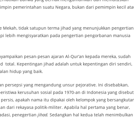
mimpin pemerintahan suatu Negara, bukan dari pemimpin kecil ata
ode Mekah, tidak satupun terma jihad yang menunjukkan pengertian
tetapi lebih mengisyaratkan pada pengertian pengorbanan manusia
enyampaikan pesan-pesan ajaran Al-Qur’an kepada mereka, sudah
d total. Kepentingan jihad adalah untuk kepentingan diri sendiri,
alan hidup yang baik.
n persepsi yang mengandung unsur pejorative. Ini disebabkan,
peristiwa kerusuhan sosial pada 1970-an di Indonesia yang disebut
 persis, apakah nama itu dipakai oleh kelompok yang bersangkutan
dari rekayasa politik-militer. Apabila hal pertama yang benar,
adasi, penegertian
jihad.
Sedangkan hal kedua telah menimbulkan