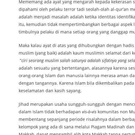
Mememang ada ayat yang mengarah kepada kekerasan seper
dipahami oleh pelaku terror tadi seolah-olah al-qur’an 
adalah menjadi masalah adalah ketika identitas identifi
itu, kemudian tidak mempertimbangkan berbagai aspek 
timbulnya pelaku di mana setiap orang yang danggap mus
Maka kalau ayat di atas yang dihubungkan dengan hadis nabi الْمسلمُ من سَلمَ الْمسلمونَ من لسانهِ ويدهِ yang arti
muslim (yang baik) adalah kaum muslimin selamat dari ke
“
ciri seorang muslim salah satunya adalah sifatnya yang se
adalah sesuatu yang bertentangan, alasannya karena s
orang-orang Islam dan manusia lainnya merasa aman dan
dengan tangannya. Karena Islam bila dikembalikan pada b
keselamatan dan kasih sayang.
Jihad merupakan usaha sungguh-sungguh dengan mencur
dalam Islam tidak berhadapan
vis-à-vis
komunitas non Mu
membentang sepanjang periode risalahnya dalam berbag
kelompok yang ada di sana melalui Piagam Madinah dan 
Makkah, dapat mengambil alih kota Makkah tanpa pert