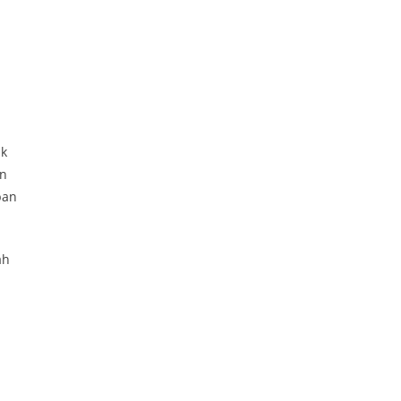
uk
an
pan
ah