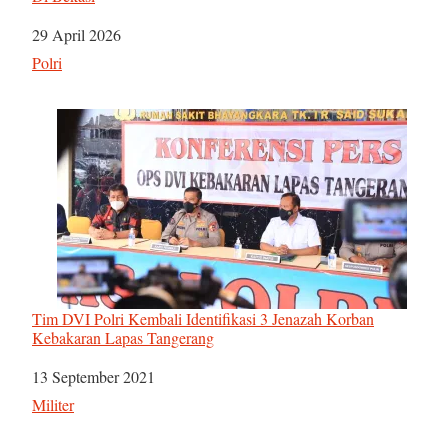
Tanggal
29 April 2026
Sehubungan dengan
Polri
Tim DVI Polri Kembali Identifikasi 3 Jenazah Korban
Kebakaran Lapas Tangerang
Tanggal
13 September 2021
Sehubungan dengan
Militer