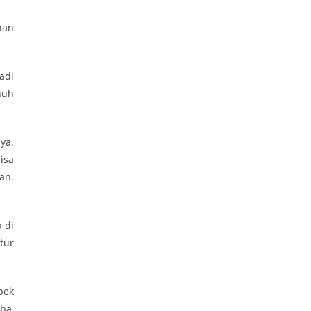
nan
adi
nuh
ya.
isa
an.
 di
tur
pek
ba,