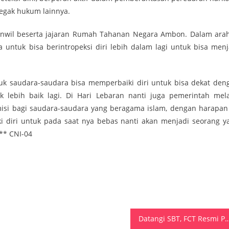
egak hukum lainnya.
anwil beserta jajaran Rumah Tahanan Negara Ambon. Dalam ara
untuk bisa berintropeksi diri lebih dalam lagi untuk bisa menj
uk saudara-saudara bisa memperbaiki diri untuk bisa dekat den
ebih baik lagi. Di Hari Lebaran nanti juga pemerintah mela
i bagi saudara-saudara yang beragama islam, dengan harapan 
i diri untuk pada saat nya bebas nanti akan menjadi seorang y
*** CNI-04
Datangi SBT, FCT Resmi Pinang Abdullah Vanath Berpasangan di 