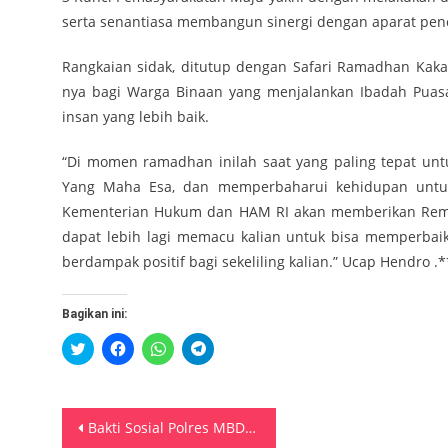
serta senantiasa membangun sinergi dengan aparat pen
Rangkaian sidak, ditutup dengan Safari Ramadhan Kak
nya bagi Warga Binaan yang menjalankan Ibadah Puasa 
insan yang lebih baik.
“Di momen ramadhan inilah saat yang paling tepat unt
Yang Maha Esa, dan memperbaharui kehidupan untuk l
Kementerian Hukum dan HAM RI akan memberikan Remis
dapat lebih lagi memacu kalian untuk bisa memperbaik
berdampak positif bagi sekeliling kalian.” Ucap Hendro .
Bagikan ini:
Klik
Klik
Klik
Klik
untuk
untuk
untuk
untuk
berbagi
membagikan
berbagi
berbagi
pada
di
di
di
Twitter(Membuka
Facebook(Membuka
WhatsApp(Membuka
Telegram(Membuka
di
di
di
di
Navigasi
jendela
jendela
jendela
jendela
Bakti Sosial Polres MBD Bersihkan Lingkungan Masjid
yang
yang
yang
yang