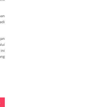
han
adi
gan
lui
ini
ang
Pilkada Maluku 2024