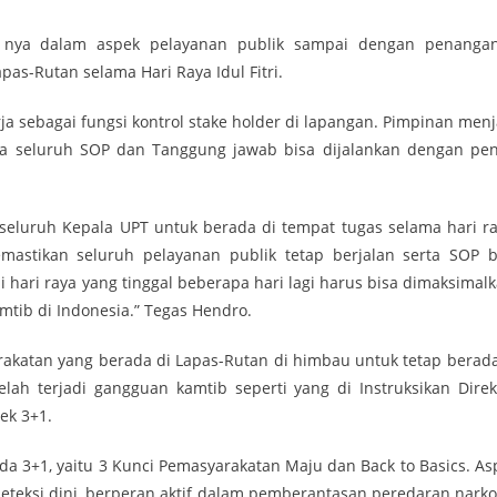
an nya dalam aspek pelayanan publik sampai dengan penanga
s-Rutan selama Hari Raya Idul Fitri.
 sebagai fungsi kontrol stake holder di lapangan. Pimpinan menj
gga seluruh SOP dan Tanggung jawab bisa dijalankan dengan pe
seluruh Kepala UPT untuk berada di tempat tugas selama hari ra
mastikan seluruh pelayanan publik tetap berjalan serta SOP b
hari raya yang tinggal beberapa hari lagi harus bisa dimaksimalk
ib di Indonesia.” Tegas Hendro.
rakatan yang berada di Lapas-Rutan di himbau untuk tetap berada
elah terjadi gangguan kamtib seperti yang di Instruksikan Direk
ek 3+1.
 3+1, yaitu 3 Kunci Pemasyarakatan Maju dan Back to Basics. As
teksi dini, berperan aktif dalam pemberantasan peredaran narko