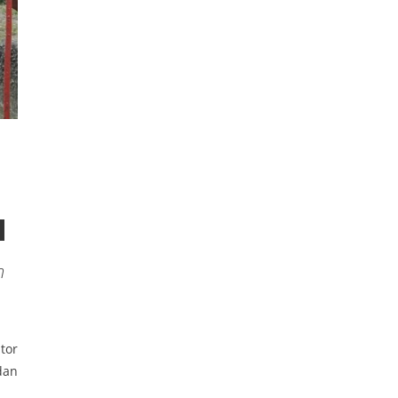
n
tor
dan