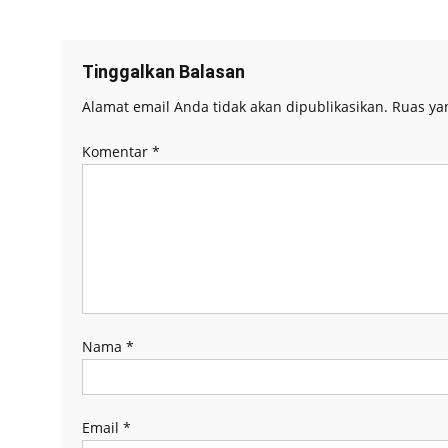
baru)
baru)
baru)
baru)
pos
Tinggalkan Balasan
Alamat email Anda tidak akan dipublikasikan.
Ruas ya
Komentar
*
Nama
*
Email
*