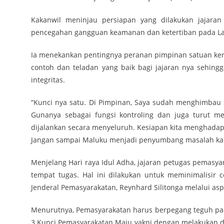
Kakanwil meninjau persiapan yang dilakukan jajar
pencegahan gangguan keamanan dan ketertiban pada Lapa
Ia menekankan pentingnya peranan pimpinan satuan kerja
contoh dan teladan yang baik bagi jajaran nya sehin
integritas.
“Kunci nya satu. Di Pimpinan, Saya sudah menghimbau 
Gunanya sebagai fungsi kontroling dan juga turut me
dijalankan secara menyeluruh. Kesiapan kita menghadapi 
Jangan sampai Maluku menjadi penyumbang masalah kamt
Menjelang Hari raya Idul Adha, jajaran petugas pemasya
tempat tugas. Hal ini dilakukan untuk meminimalisir c
Jenderal Pemasyarakatan, Reynhard Silitonga melalui asp
Menurutnya, Pemasyarakatan harus berpegang teguh pada
3 Kunci Pemasyarakatan Maju yakni dengan melakukan de