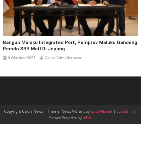
Bangun Maluku Integrated Port, Pemprov Maluku Gandeng
Pemda SBB MoU Di Jepang
8 Oktober 2025
Cakra Administrator
Copyright Cakra News
|
Theme: News Vibrant by
CodeVibrant
|
SysAdmin
|
Server Provider by
WDS
.
Go to mobile version