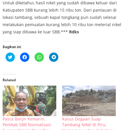
Untuk diketahui, hasil nikel yang sudah dibawa keluar dari
Kabupaten SBB kurang lebih 15 ribu ton. Dari pantauan di
lokasi tambang, sebuah kapal tongkang pun sudah selesai
melakukan pemuatan kurang lebih 10 ribu ton meterial nikel
yang siap dibawa ke luar SBB.***
Rdks
Bagikan ini:
Klik
Klik
Klik
Klik
untuk
untuk
untuk
untuk
berbagi
membagikan
berbagi
berbagi
pada
di
di
di
Twitter(Membuka
Facebook(Membuka
WhatsApp(Membuka
Telegram(Membuka
di
di
di
di
jendela
jendela
jendela
jendela
Related
yang
yang
yang
yang
baru)
baru)
baru)
baru)
Pasca Banjir Kemarin,
Kasus Dugaan Suap
Pemkab SBB Normalisasi
Tambang Nikel di Piru,