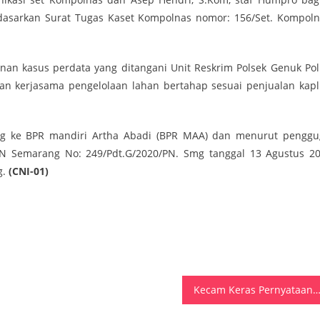
asarkan Surat Tugas Kaset Kompolnas nomor: 156/Set. Kompoln
nan kasus perdata yang ditangani Unit Reskrim Polsek Genuk Pol
ian kerjasama pengelolaan lahan bertahap sesuai penjualan kapl
ng ke BPR mandiri Artha Abadi (BPR MAA) dan menurut penggu
N Semarang No: 249/Pdt.G/2020/PN. Smg tanggal 13 Agustus 20
g.
(CNI-01)
Kecam Keras Pernyataan Beny Wenda, Polri Tindak Tegas Kelompok Yang Pisahkan Papua Dari