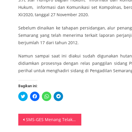
Hukum, informasi dan Komunikasi set Kompolnas, berd
Xl/2020, tanggal 27 November 2020.
Sebelum dinaikan ke tahapan persidangan, alur penang
Semarang yang telah menerima terkait laporan perjanj
berjumlah 17 dari tahun 2012.
Namun sampai saat ini diakui sudah digunakan huta
didiamkan prosesnya dengan relas panggilan sidang P
perihal untuk menghadiri sidang di Pengadilan Semaran
Bagikan ini:
Klik
Klik
Klik
Klik
untuk
untuk
untuk
untuk
berbagi
membagikan
berbagi
berbagi
pada
di
di
di
Twitter(Membuka
Facebook(Membuka
WhatsApp(Membuka
Telegram(Membuka
di
di
di
di
Navigasi
jendela
jendela
jendela
jendela
SMS-GES Menang Telak di Pilkada Bursel
yang
yang
yang
yang
baru)
baru)
baru)
baru)
pos