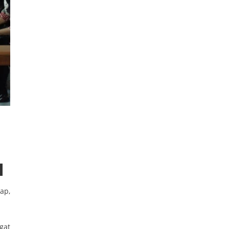
ap,
gat