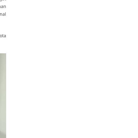
han
nal
ota