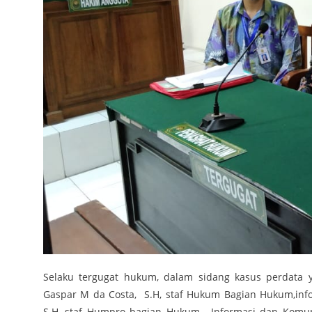
Selaku tergugat hukum, dalam sidang kasus perdata y
Gaspar M da Costa, S.H, staf Hukum Bagian Hukum,inf
S.H, staf Humpro bagian Hukum, Informasi dan Komun