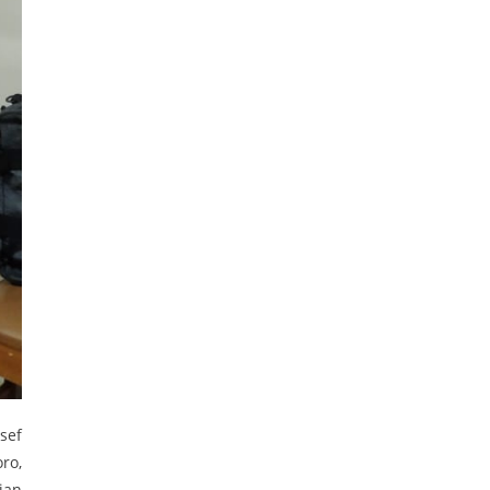
sef
ro,
ian