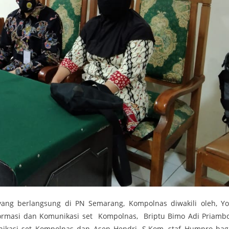
ang berlangsung di PN Semarang, Kompolnas diwakili oleh, Yo
ormasi dan Komunikasi set Kompolnas, Briptu Bimo Adi Priambo
ikasi set Kompolnas dan Asep Hendri, S.Kom, staf Humpro bag