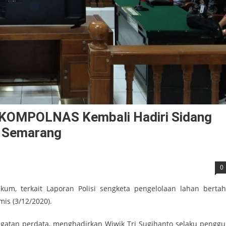
, KOMPOLNAS Kembali Hadiri Sidang
N Semarang
0
m, terkait Laporan Polisi sengketa pengelolaan lahan bertah
is (3/12/2020).
ugatan perdata, menghadirkan Wiwik Tri Sugihanto selaku penggu