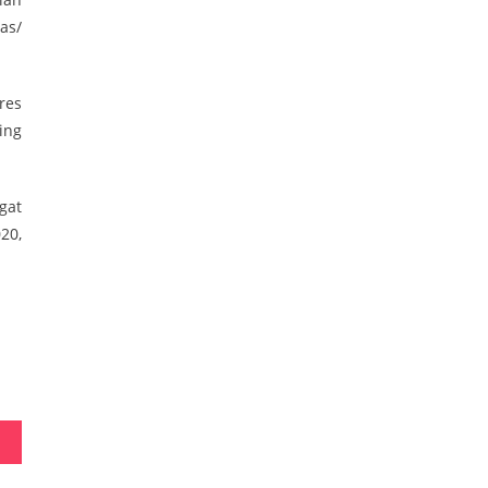
as/
res
ing
gat
20,
 NKRI