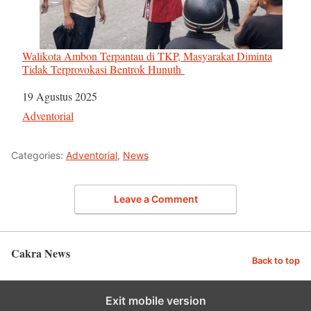
Walikota Ambon Terpantau di TKP, Masyarakat Diminta
Tidak Terprovokasi Bentrok Hunuth
Tanggal
19 Agustus 2025
Sehubungan dengan
Adventorial
Categories:
Adventorial
,
News
Leave a Comment
Cakra News
Back to top
Exit mobile version