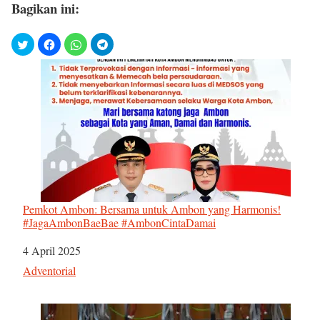
Bagikan ini:
Pemkot Ambon: Bersama untuk Ambon yang Harmonis!
#JagaAmbonBaeBae #AmbonCintaDamai
Tanggal
4 April 2025
Sehubungan dengan
Adventorial