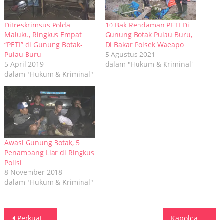
Ditreskrimsus Polda
10 Bak Rendaman PETI Di
Maluku, Ringkus Empat
Gunung Botak Pulau Buru,
“PETI” di Gunung Botak-
Di Bakar Polsek Waeapo
Pulau Buru
5 Agustus 2021
5 April 2019
dalam "Hukum & Kriminal"
dalam "Hukum & Kriminal"
Awasi Gunung Botak, 5
Penambang Liar di Ringkus
Polisi
8 November 2018
dalam "Hukum & Kriminal"
Navigasi
Perkuat Silaturahmi, DPD PAN SBB Gelar Buka Puasa Bersama
Kapolda Maluku Sambut Kedatangan KASAD Jenderal TNI Dudung