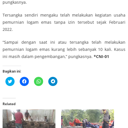
pungkasnya.
Tersangka sendiri mengaku telah melakukan kegiatan usaha
pemurnian logam emas tanpa izin tersebut sejak Februari
2022.
“Sampai dengan saat ini atau tersangka telah melakukan
pemurnian logam emas kurang lebih sebanyak 10 kali. Kasus
ini masih dalam pengembangan,” pungkasnya.
*CNI-01
Bagikan ini:
Klik
Klik
Klik
Klik
untuk
untuk
untuk
untuk
berbagi
membagikan
berbagi
berbagi
pada
di
di
di
Twitter(Membuka
Facebook(Membuka
WhatsApp(Membuka
Telegram(Membuka
di
di
di
di
jendela
jendela
jendela
jendela
Related
yang
yang
yang
yang
baru)
baru)
baru)
baru)