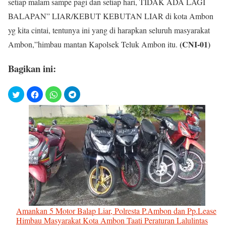
setiap malam sampe pagi dan setiap hari, TIDAK ADA LAGI
BALAPAN” LIAR/KEBUT KEBUTAN LIAR di kota Ambon
yg kita cintai, tentunya ini yang di harapkan seluruh masyarakat
(CNI-01)
Ambon,”himbau mantan Kapolsek Teluk Ambon itu.
Bagikan ini:
Amankan 5 Motor Balap Liar, Polresta P.Ambon dan Pp.Lease
Himbau Masyarakat Kota Ambon Taati Peraturan Lalulintas