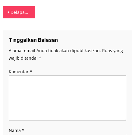
Navigasi
Delapan Prajurit Berprestasi Terima Piagam Penghargaan Dari Pangdam XVI/Pattimura
pos
Tinggalkan Balasan
Alamat email Anda tidak akan dipublikasikan.
Ruas yang
wajib ditandai
*
Komentar
*
Nama
*