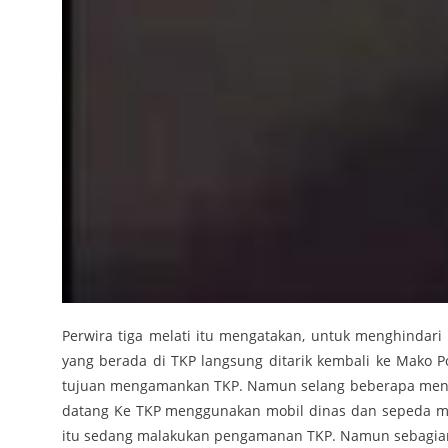
Perwira tiga melati itu mengatakan, untuk menghindari
yang berada di TKP langsung ditarik kembali ke Mako
tujuan mengamankan TKP. Namun selang beberapa menit t
datang Ke TKP menggunakan mobil dinas dan sepeda mo
itu sedang malakukan pengamanan TKP. Namun sebagian