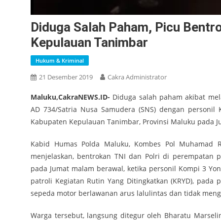
Diduga Salah Paham, Picu Bentro
Kepulauan Tanimbar
Hukum & Kriminal
21 Desember 2019
Cakra Administrator
Maluku,CakraNEWS.ID-
Diduga salah paham akibat melan
AD 734/Satria Nusa Samudera (SNS) dengan personil K
Kabupaten Kepulauan Tanimbar, Provinsi Maluku pada Jum
Kabid Humas Polda Maluku, Kombes Pol Muhamad Roe
menjelaskan, bentrokan TNI dan Polri di perempatan 
pada Jumat malam berawal, ketika personil Kompi 3 Yo
patroli Kegiatan Rutin Yang Ditingkatkan (KRYD), pa
sepeda motor berlawanan arus lalulintas dan tidak meng
Warga tersebut, langsung ditegur oleh Bharatu Marseli