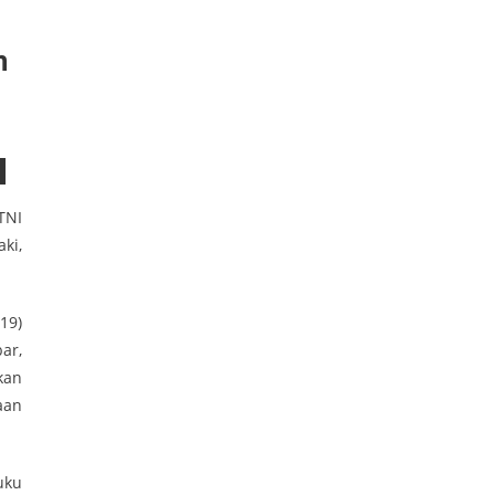
n
TNI
ki,
19)
ar,
kan
aan
uku