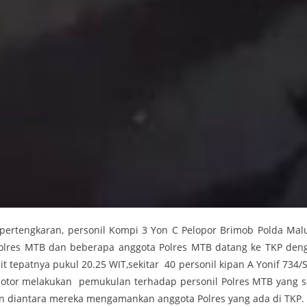
 pertengkaran, personil Kompi 3 Yon C Pelopor Brimob Polda Mal
 Polres MTB dan beberapa anggota Polres MTB datang ke TKP den
epatnya pukul 20.25 WIT,sekitar 40 personil kipan A Yonif 734/
tor melakukan pemukulan terhadap personil Polres MTB yang s
 diantara mereka mengamankan anggota Polres yang ada di TKP.