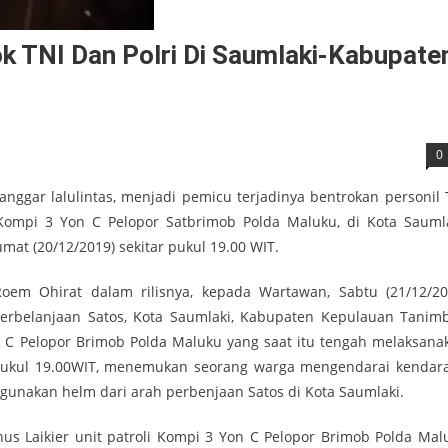
k TNI Dan Polri Di Saumlaki-Kabupate
0
ggar lalulintas, menjadi pemicu terjadinya bentrokan personil 
ompi 3 Yon C Pelopor Satbrimob Polda Maluku, di Kota Saumla
at (20/12/2019) sekitar pukul 19.00 WIT.
m Ohirat dalam rilisnya, kepada Wartawan, Sabtu (21/12/20
perbelanjaan Satos, Kota Saumlaki, Kabupaten Kepulauan Tanimb
n C Pelopor Brimob Polda Maluku yang saat itu tengah melaksana
da pukul 19.00WIT, menemukan seorang warga mengendarai kendar
gunakan helm dari arah perbenjaan Satos di Kota Saumlaki.
nus Laikier unit patroli Kompi 3 Yon C Pelopor Brimob Polda Mal