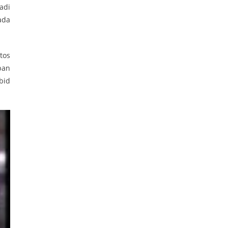
adi
ada
tos
pan
bid