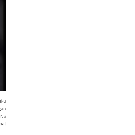
uku
gan
SNS
aat