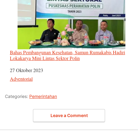
Bahas Pembangunan Kesehatan, Samun Rumakabis Hadiri
Lokakarya Mini Lintas Sektor Polin
Tanggal
27 Oktober 2023
Sehubungan dengan
Adventorial
Categories:
Pemerintahan
Leave a Comment