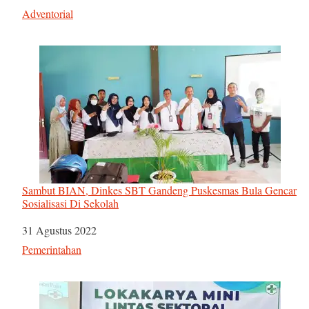
Sehubungan dengan
Adventorial
Sambut BIAN, Dinkes SBT Gandeng Puskesmas Bula Gencar
Sosialisasi Di Sekolah
Tanggal
31 Agustus 2022
Sehubungan dengan
Pemerintahan