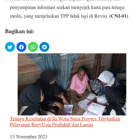
penyampaian informasi seakan mengejek kami para tenaga
(CNI-01)
medis, yang menjelaskan TPP tidak lagi di Revisi.
Bagikan ini:
Tenaga Kesehatan di Ita Wotu Nusa Progres Tingkatkan
Pelayanan Bagi Usia Produktif dan Lansia
Tanggal
13 November 2023