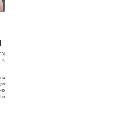
RD)
ur,
rta
gan
PNS
dan