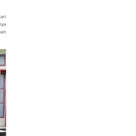
ari
nya
nan