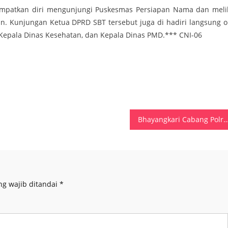
mpatkan diri mengunjungi Puskesmas Persiapan Nama dan meli
an. Kunjungan Ketua DPRD SBT tersebut juga di hadiri langsung o
 Kepala Dinas Kesehatan, dan Kepala Dinas PMD.*** CNI-06
Bhayangkari Cabang Polres SBB Salurkan Bantuan di Huamual
ng wajib ditandai
*