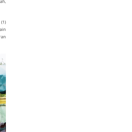
ah,
(1)
ain
ran