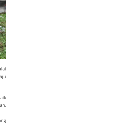
lai
aju
aik
an,
ang