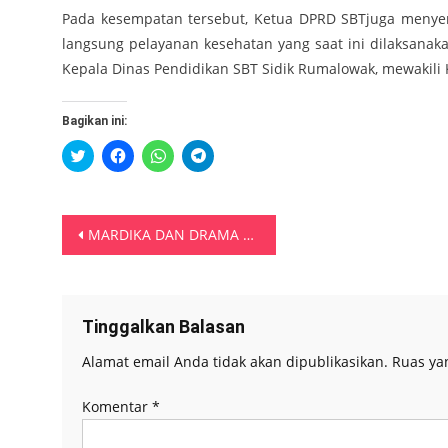
Pada kesempatan tersebut, Ketua DPRD SBTjuga menye
langsung pelayanan kesehatan yang saat ini dilaksanak
Kepala Dinas Pendidikan SBT Sidik Rumalowak, mewakili
Bagikan ini:
Klik
Klik
Klik
Klik
untuk
untuk
untuk
untuk
berbagi
membagikan
berbagi
berbagi
pada
di
di
di
Twitter(Membuka
Facebook(Membuka
WhatsApp(Membuka
Telegram(Membuka
di
di
di
di
Navigasi
jendela
jendela
jendela
jendela
MARDIKA DAN DRAMA PENJABAT WALIKOTA AMBON
yang
yang
yang
yang
baru)
baru)
baru)
baru)
pos
Tinggalkan Balasan
Alamat email Anda tidak akan dipublikasikan.
Ruas ya
Komentar
*