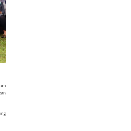
lam
kan
ung