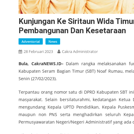
Kunjungan Ke Siritaun Wida Timu
Pembangunan Dan Kesetaraan
Adventorial
News
28 Februari 2023
Cakra Administrator
Bula, CakraNEWS.ID–
Dalam rangka melaksanakan fu
Kabupaten Seram Bagian Timur (SBT) Noaf Rumau, mela
Senin (27/02/2023).
Terpantau orang nomor satu di DPRD Kabupaten SBT ini
masyarakat. Selain bersilaturahmi, kedatangan Ketu
mengundang Kepala UPTD Pendidikan, Kepala Puskesm
maupun non PNS serta menghadirkan seluruh Kepal
Permusyawaratan Negeri/Negeri Administratif yang ada 