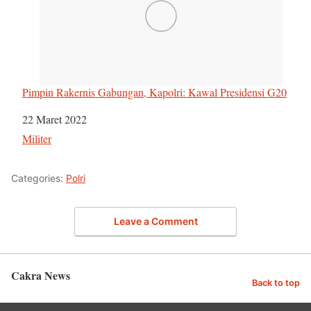
Pimpin Rakernis Gabungan, Kapolri: Kawal Presidensi G20
Tanggal
22 Maret 2022
Sehubungan dengan
Militer
Categories:
Polri
Leave a Comment
Cakra News
Back to top