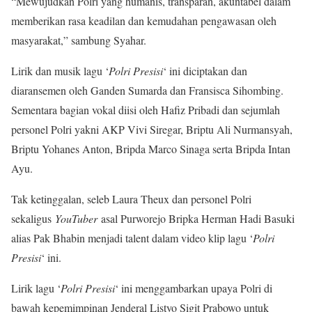
“Mewujudkan Polri yang humanis, transparan, akuntabel dalam
memberikan rasa keadilan dan kemudahan pengawasan oleh
masyarakat,” sambung Syahar.
Lirik dan musik lagu ‘
Polri Presisi
‘ ini diciptakan dan
diaransemen oleh Ganden Sumarda dan Fransisca Sihombing.
Sementara bagian vokal diisi oleh Hafiz Pribadi dan sejumlah
personel Polri yakni AKP Vivi Siregar, Briptu Ali Nurmansyah,
Briptu Yohanes Anton, Bripda Marco Sinaga serta Bripda Intan
Ayu.
Tak ketinggalan, seleb Laura Theux dan personel Polri
sekaligus
YouTuber
asal Purworejo Bripka Herman Hadi Basuki
alias Pak Bhabin menjadi talent dalam video klip lagu ‘
Polri
Presisi
‘ ini.
Lirik lagu ‘
Polri Presisi
‘ ini menggambarkan upaya Polri di
bawah kepemimpinan Jenderal Listyo Sigit Prabowo untuk