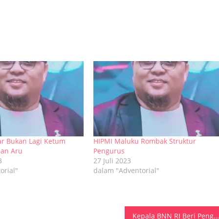
jar Bukan Lagi Ketum
HIPMI Maluku Rombak Struktur
uan Aru
Pengurus
3
27 Juli 2023
orial"
dalam "Adventorial"
Kepala BNN RI Beri Penghargaan Pada Satker Berprestasi