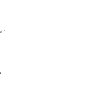
n
tif
a