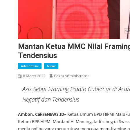
Mantan Ketua MMC Nilai Framing 
Tendensius
Adventorial
News
8 Maret 2022
Cakra Administrator
Azis Sebut Framing Pidato Gubernur di Aca
Negatif dan Tendensius
Ambon, CakraNEWS.ID–
Ketua Umum BPD HIPMI Maluku, A
Ketum BPP HIPMI Mardani H. Maming, tadi siang di Swiss
media online yang menurutnya mencoba mem-framing pi