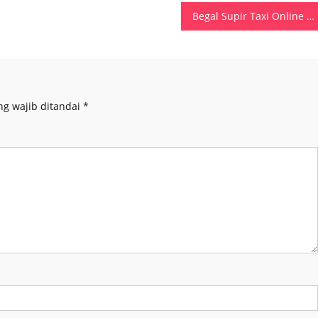
Begal Supir Taxi Online Di Kota Batam, Dua Residivis Diringkus Tim Jatandras Ditreskrimum Polda Kepri
ng wajib ditandai
*