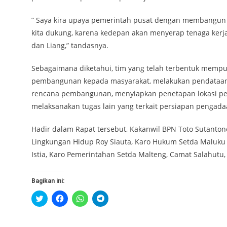
” Saya kira upaya pemerintah pusat dengan membangun 
kita dukung, karena kedepan akan menyerap tenaga ke
dan Liang,” tandasnya.
Sebagaimana diketahui, tim yang telah terbentuk mempu
pembangunan kepada masyarakat, melakukan pendataan 
rencana pembangunan, menyiapkan penetapan lokasi 
melaksanakan tugas lain yang terkait persiapan pengad
Hadir dalam Rapat tersebut, Kakanwil BPN Toto Sutantono
Lingkungan Hidup Roy Siauta, Karo Hukum Setda Maluku 
Istia, Karo Pemerintahan Setda Malteng, Camat Salahutu,
Bagikan ini:
Klik
Klik
Klik
Klik
untuk
untuk
untuk
untuk
berbagi
membagikan
berbagi
berbagi
pada
di
di
di
Twitter(Membuka
Facebook(Membuka
WhatsApp(Membuka
Telegram(Membuka