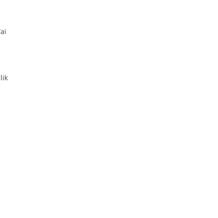
s
ai
a
lik