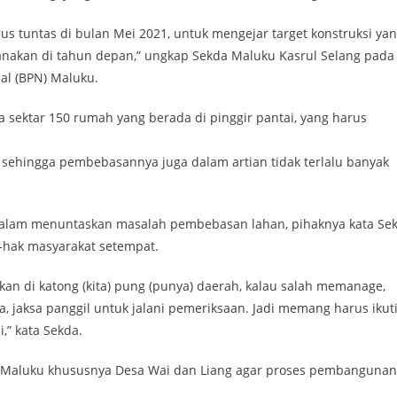
s tuntas di bulan Mei 2021, untuk mengejar target konstruksi ya
anakan di tahun depan,” ungkap Sekda Maluku Kasrul Selang pada
al (BPN) Maluku.
a sektar 150 rumah yang berada di pinggir pantai, yang harus
ni, sehingga pembebasannya juga dalam artian tidak terlalu banyak
dalam menuntaskan masalah pembebasan lahan, pihaknya kata Se
-hak masyarakat setempat.
an di katong (kita) pung (punya) daerah, kalau salah memanage,
a, jaksa panggil untuk jalani pemeriksaan. Jadi memang harus ikut
,” kata Sekda.
t Maluku khususnya Desa Wai dan Liang agar proses pembangunan