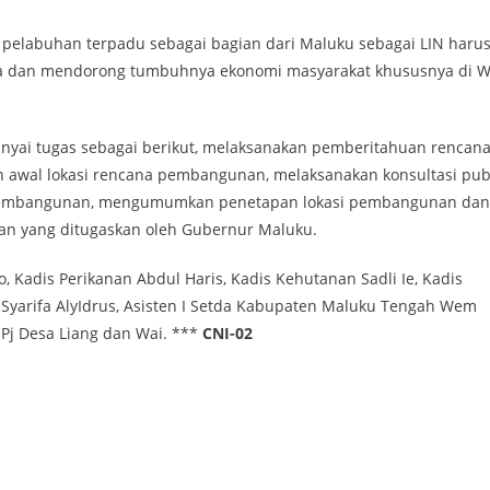
pelabuhan terpadu sebagai bagian dari Maluku sebagai LIN haru
rja dan mendorong tumbuhnya ekonomi masyarakat khususnya di W
nyai tugas sebagai berikut, melaksanakan pemberitahuan rencan
awal lokasi rencana pembangunan, melaksanakan konsultasi pub
pembangunan, mengumumkan penetapan lokasi pembangunan dan
aan yang ditugaskan oleh Gubernur Maluku.
, Kadis Perikanan Abdul Haris, Kadis Kehutanan Sadli Ie, Kadis
Syarifa AlyIdrus, Asisten I Setda Kabupaten Maluku Tengah Wem
 Pj Desa Liang dan Wai. ***
CNI-02