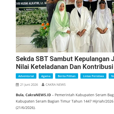
Sekda SBT Sambut Kepulangan J
Nilai Keteladanan Dan Kontribus
Adventorial
Agama
Berita Pilihan
Lintas Peristiwa
N
21 Juni 2026
CAKRA NEWS
Bula, CakraNEWS.ID
– Pemerintah Kabupaten Seram Bagi
Kabupaten Seram Bagian Timur Tahun 1447 Hijriah/2026
(21/6/2026).