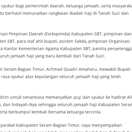
ukur bagi pemerintah daerah, keluarga jamaah, serta masyarak
itu berhasil menunaikan rangkaian ibadah haji di Tanah Suci dan
inasi Pimpinan Daerah (Forkopimda) Kabupaten SBT, pimpinan dan
 SBT, para staf ahli bupati, asisten Sekda, pimpinan Organisasi
pala Kantor Kementerian Agama Kabupaten SBT, panitia penyelengg
luruh jamaah haji yang baru kembali dari Tanah Suci.
en Seram Bagian Timur, Achmad Quadri Amahoru, mewakili Bupati
 rasa syukur atas kepulangan seluruh jamaah haji yang telah
in untuk senantiasa memanjatkan puji dan syukur ke hadirat Al
ik, dan hidayah-Nya sehingga seluruh jamaah haji Kabupaten Sera
erta berkumpul kembali bersama keluarga tercinta.
asyarakat Kabupaten Seram Bagian Timur, saya menyampaikan