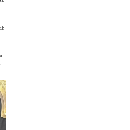
ci.
ek
n
an
g