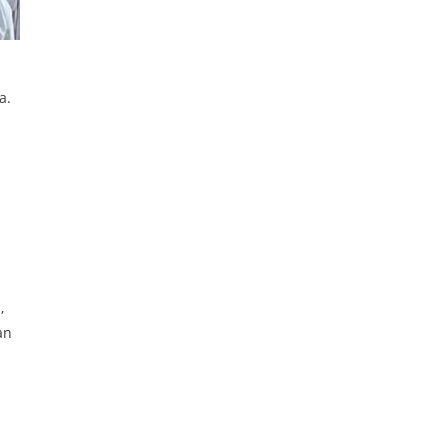
a.
,
an