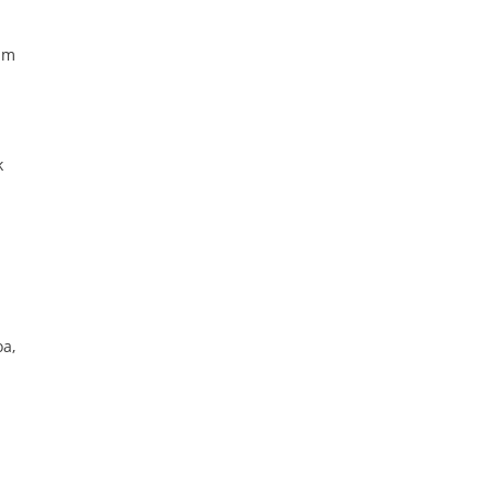
am
k
a,