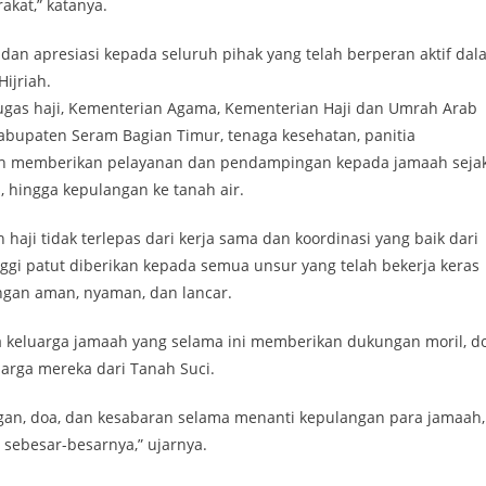
at,” katanya.
an apresiasi kepada seluruh pihak yang telah berperan aktif dal
ijriah.
tugas haji, Kementerian Agama, Kementerian Haji dan Umrah Arab
Kabupaten Seram Bagian Timur, tenaga kesehatan, panitia
elah memberikan pelayanan dan pendampingan kepada jamaah seja
, hingga kepulangan ke tanah air.
ji tidak terlepas dari kerja sama dan koordinasi yang baik dari
tinggi patut diberikan kepada semua unsur yang telah bekerja keras
gan aman, nyaman, dan lancar.
a keluarga jamaah yang selama ini memberikan dukungan moril, do
arga mereka dari Tanah Suci.
an, doa, dan kesabaran selama menanti kepulangan para jamaah,
sebesar-besarnya,” ujarnya.