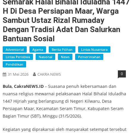
Semarak Halal Bihalal Iduladha 1447
H Di Desa Persiapan Maar, Warga
Sambut Ustaz Rizal Rumaday
Dengan Tradisi Adat Dan Salurkan
Bantuan Sosial
Adventorial
Agama
Berita Pilihan
Lintas Nusantara
Lintas Peristiwa
Nasional
News
Pemerintahan
Pendidikan
0
31 Mei 2026
CAKRA NEWS
Bula, CakraNEWS.ID
– Suasana penuh kebersamaan dan
nuansa religius mewarnai pelaksanaan Halal Bihalal Iduladha
1447 Hijriah yang berlangsung di Negeri Kilwaru, Desa
Persiapan Maar, Kecamatan Seram Timur, Kabupaten Seram
Bagian Timur (SBT), Minggu (31/5/2026).
Kegiatan yang diprakarsai oleh masyarakat setempat tersebut