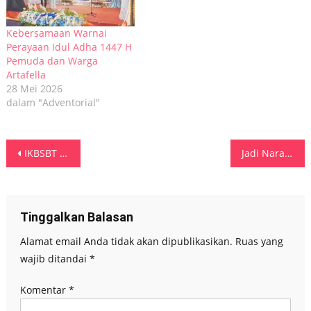
Kebersamaan Warnai
Perayaan Idul Adha 1447 H
Pemuda dan Warga
Artafella
28 Mei 2026
dalam "Adventorial"
Navigasi
IKBSBT Salurkan Hewan Kurban untuk Masyarakat, Perkuat Solidaritas Sosial di Hari Raya Iduladha
Jadi Narasumber Dalam Coffee Talk, Saiful Chaniago Bagikan Kisah Anak Daerah Menembus Panggung Nasional
pos
Tinggalkan Balasan
Alamat email Anda tidak akan dipublikasikan.
Ruas yang
wajib ditandai
*
Komentar
*