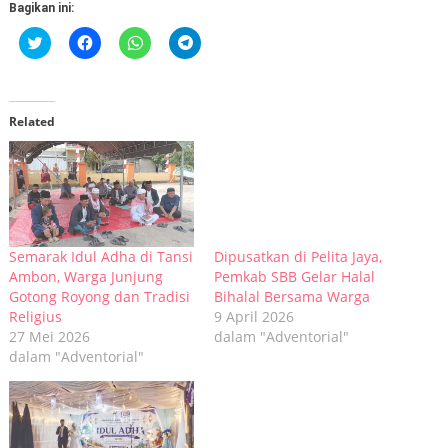
Bagikan ini:
Klik
Klik
Klik
Klik
untuk
untuk
untuk
untuk
berbagi
membagikan
berbagi
berbagi
pada
di
di
di
Twitter(Membuka
Facebook(Membuka
WhatsApp(Membuka
Telegram(Membuka
di
di
di
di
jendela
jendela
jendela
jendela
Related
yang
yang
yang
yang
baru)
baru)
baru)
baru)
Semarak Idul Adha di Tansi
Dipusatkan di Pelita Jaya,
Ambon, Warga Junjung
Pemkab SBB Gelar Halal
Gotong Royong dan Tradisi
Bihalal Bersama Warga
Religius
9 April 2026
27 Mei 2026
dalam "Adventorial"
dalam "Adventorial"