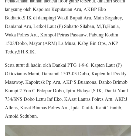
Pelaksanaan latihan tactical floor game tersebut, dihadiri secara
langsung oleh Kapolres Kepulauan Aru, AKBP Eko
Budiarto,S.IK di dampingi Wakil Bupati Aru, Muin Sogalrey,
Danlanal Aru, Letkol Laut (P) Saharto Silaban, M,Tr,Hanla,
Waka Polres Aru, Kompol Petrus Passauw, Pabung Kodim
1503/Dobo, Mayor (ARM) La Musa, Kabg Bin Ops, AKP
Teddy,SH,S.IK.
Serta turut di hadiri oleh Dankal PTG 1-9-6, Kapten Laut (P)
Oktovianus Mami, Danramil 1503-03 Dobo, Kapten Inf Doddy
Masawoy, Kapolresk Pp Aru, AKP S,Buamona, Danko Brimob
Kompi 2 Yon C Pelopor Dobo, Iptru Hidayat,S.IK, Danki Yonif
734/SNS Dobo Lettu Inf Eko, KAsat Lantas Polres Aru, AKP.J
Alfons, Kasat Binmas Polres Aru, Ipda Taufik, Kanit Trantib,
Arnold Sedubun.