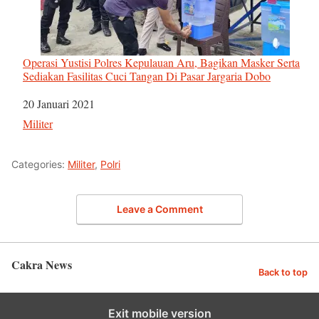
Operasi Yustisi Polres Kepulauan Aru, Bagikan Masker Serta
Sediakan Fasilitas Cuci Tangan Di Pasar Jargaria Dobo
Tanggal
20 Januari 2021
Sehubungan dengan
Militer
Categories:
Militer
,
Polri
Leave a Comment
Cakra News
Back to top
Exit mobile version