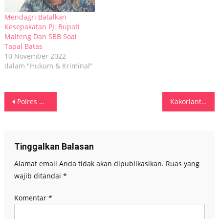
Mendagri Batalkan
Kesepakatan Pj. Bupati
Malteng Dan SBB Soal
Tapal Batas
10 November 2022
dalam "Hukum & Kriminal"
Navigasi
Polres Malra Kerahkan 24 Personel, Amankan Pelaksanaan Festival Pesona Meti Kei 2022
Kakorlantas Polri Hadiri Audiensi Persiapan Pengamanan KTT G20 di Bali
pos
Tinggalkan Balasan
Alamat email Anda tidak akan dipublikasikan.
Ruas yang
wajib ditandai
*
Komentar
*