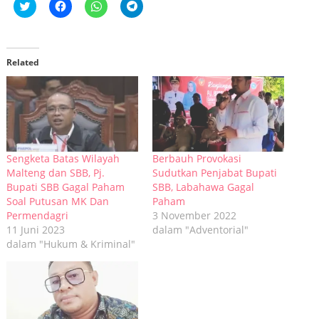
Klik
Klik
Klik
Klik
untuk
untuk
untuk
untuk
berbagi
membagikan
berbagi
berbagi
pada
di
di
di
Twitter(Membuka
Facebook(Membuka
WhatsApp(Membuka
Telegram(Membuka
di
di
di
di
jendela
jendela
jendela
jendela
Related
yang
yang
yang
yang
baru)
baru)
baru)
baru)
Sengketa Batas Wilayah
Berbauh Provokasi
Malteng dan SBB, Pj.
Sudutkan Penjabat Bupati
Bupati SBB Gagal Paham
SBB, Labahawa Gagal
Soal Putusan MK Dan
Paham
Permendagri
3 November 2022
11 Juni 2023
dalam "Adventorial"
dalam "Hukum & Kriminal"